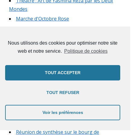
Théâtre : Art de Yasmina Reza par les Deux
Mondes
Marche d'Octobre Rose
Journée du Patrimoine Exposition
Marche Octobre Rose
Nous utilisons des cookies pour optimiser notre site
Cyclo-Patrimoine
web et notre service.
Politique de cookies
Enquête familiale grandeur nature :
Cambriolage au Village
TOUT ACCEPTER
Une légère blessure, pièce de Laurent
Mauvignier
Contes de l'oiseau qui pète
TOUT REFUSER
Duo Piano/Claquettes Ten2Clac'
Lecture L'enfant qui voulait toucher le ciel
Voir les préférences
Ciné-Concert Mélies Voyages & Hekla d'Islande
Réunion de synthèse sur le bourg de