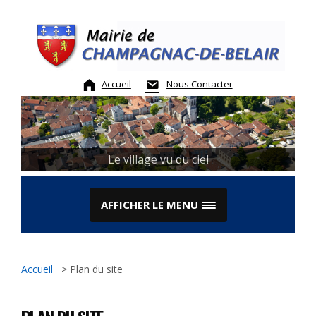
Skip
to
content
Accueil
Nous Contacter
Le village vu du ciel
La Mairie
AFFICHER LE MENU
Accueil
>
Plan du site