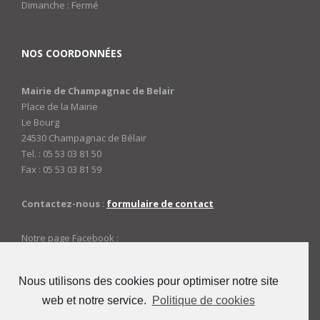
Dimanche : Fermé
NOS COORDONNÉES
Mairie de Champagnac de Belair
Place de la Mairie
Le Bourg
24530 Champagnac de Bélair
Tel. : 05 53 03 81 50
Fax : 05 53 03 81 59
Contactez-nous
:
formulaire de contact
Notre page Facebook :
https://www.facebook.com/mairiedechampagnac
Nous utilisons des cookies pour optimiser notre site
web et notre service.
Politique de cookies
ACCES ADMINISTRATEURS