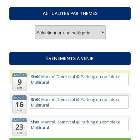
ACTUALITES PAR THEMES
ACTUALITES
PAR
THEMES
ÉVÈNEMENTS À VENIR
AOÛT
9h00
Marché Dominical
@ Parking du complexe
9
Multirural
dim
AOÛT
9h00
Marché Dominical
@ Parking du complexe
16
Multirural
dim
AOÛT
9h00
Marché Dominical
@ Parking du complexe
23
Multirural
dim