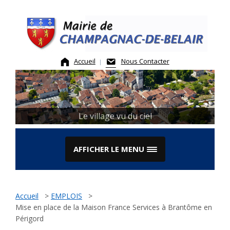
Skip
to
content
Accueil
Nous Contacter
Le village vu du ciel
AFFICHER LE MENU
Accueil
>
EMPLOIS
>
Mise en place de la Maison France Services à Brantôme en
Périgord