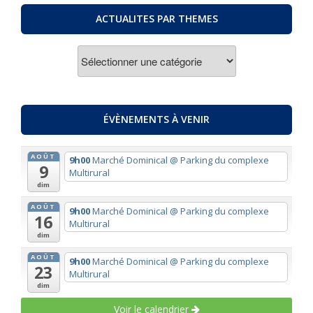
ACTUALITES PAR THEMES
ACTUALITES
PAR
THEMES
ÉVÈNEMENTS À VENIR
AOÛT
9h00
Marché Dominical
@ Parking du complexe
9
Multirural
dim
AOÛT
9h00
Marché Dominical
@ Parking du complexe
16
Multirural
dim
AOÛT
9h00
Marché Dominical
@ Parking du complexe
23
Multirural
dim
Voir le calendrier