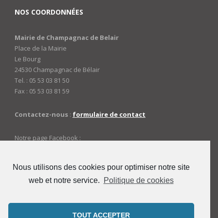
NOS COORDONNÉES
Mairie de Champagnac de Belair
Place de la Mairie
Le Bourg
24530 Champagnac de Bélair
Tel. : 05 53 03 81 50
Fax : 05 53 03 81 59
Contactez-nous
:
formulaire de contact
Notre page Facebook :
https://www.facebook.com/mairiedechampagnac
Nous utilisons des cookies pour optimiser notre site
web et notre service.
Politique de cookies
ACCES ADMINISTRATEURS
Connexion
TOUT ACCEPTER