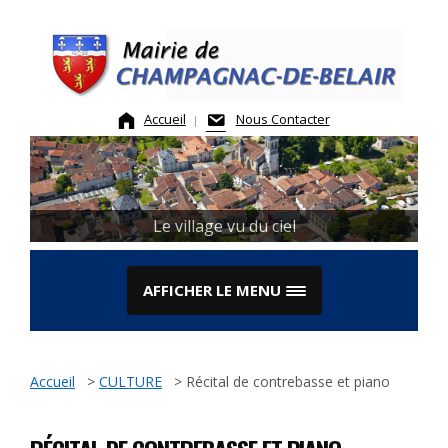
Skip
to
content
Accueil
Nous Contacter
Le Marché
Le village vu du ciel
AFFICHER LE MENU
Accueil
>
CULTURE
>
Récital de contrebasse et piano