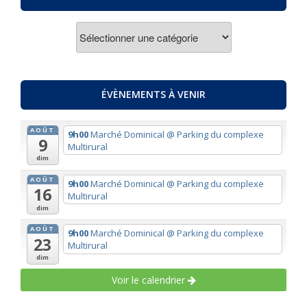
ACTUALITES
PAR
THEMES
ÉVÈNEMENTS À VENIR
AOÛT
9h00
Marché Dominical
@ Parking du complexe
9
Multirural
dim
AOÛT
9h00
Marché Dominical
@ Parking du complexe
16
Multirural
dim
AOÛT
9h00
Marché Dominical
@ Parking du complexe
23
Multirural
dim
Voir le calendrier