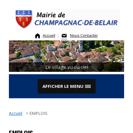
Skip
to
content
Accueil
Nous Contacter
Le village vu du ciel
AFFICHER LE MENU
Accueil
>
EMPLOIS
EMPLOIS