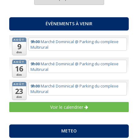
PAR
THEMES
ÉVÈNEMENTS À VENIR
AOÛT
9h00
Marché Dominical
@ Parking du complexe
9
Multirural
dim
AOÛT
9h00
Marché Dominical
@ Parking du complexe
16
Multirural
dim
AOÛT
9h00
Marché Dominical
@ Parking du complexe
23
Multirural
dim
Voir le calendrier
METEO