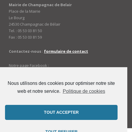
Mairie de Champagnac de Belair
Place de la Mairie
Le Bourg
24530 Champagnac de Bélair
Tel. : 05 53 03 81 50
Fax : 05 53 03 81 59
Contactez-nous
:
formulaire de contact
Notre page Facebook :
https://www.facebook.com/mairiedechampagnac
Nous utilisons des cookies pour optimiser notre site
web et notre service.
Politique de cookies
ACCES ADMINISTRATEURS
Connexion
TOUT ACCEPTER
TOUT REFUSER