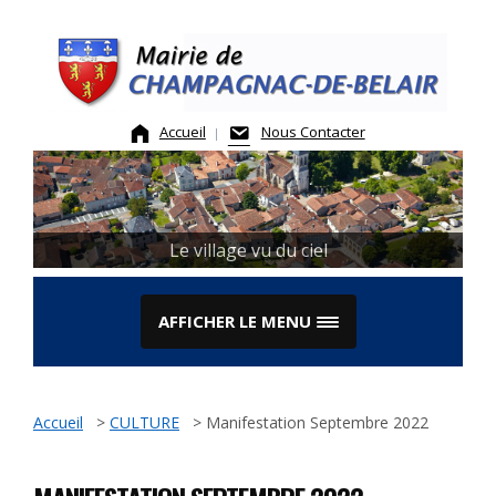
Skip
to
content
Accueil
Nous Contacter
Le Marché
Le village vu du ciel
AFFICHER LE MENU
Accueil
>
CULTURE
>
Manifestation Septembre 2022