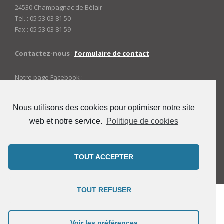
24530 Champagnac de Bélair
Tel. : 05 53 03 81 50
Fax : 05 53 03 81 59
Contactez-nous
:
formulaire de contact
Notre page Facebook :
https://www.facebook.com/mairiedechampagnac
Nous utilisons des cookies pour optimiser notre site
web et notre service.
Politique de cookies
ACCES ADMINISTRATEURS
Connexion
TOUT ACCEPTER
TOUT REFUSER
Copyright © 2021 Mairie de Champagnac-de-Bélair -
Theme by
Voir les préférences