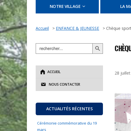
NOTRE VILLAGE
LA MA
Accueil
>
ENFANCE & JEUNESSE
>
Chèque sport
Search Button
Search
CHÈQU
for:
ACCUEIL
28 juille
NOUS CONTACTER
ACTUALITÉS RÉCENTES
Cérémonie commémorative du 19
mars