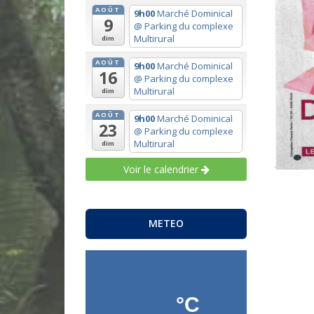
AOÛT
9h00
Marché Dominical
9
@ Parking du complexe
Multirural
dim
AOÛT
9h00
Marché Dominical
16
@ Parking du complexe
Multirural
dim
AOÛT
9h00
Marché Dominical
23
@ Parking du complexe
Multirural
dim
Voir le calendrier
METEO