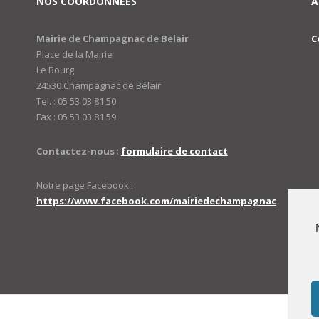
NOS COORDONNÉES
A
Mairie de Champagnac de Belair
C
Place de la Mairie
Le Bourg
24530 Champagnac de Bélair
Tel. : 05 53 03 81 50
Fax : 05 53 03 81 59
Contactez-nous
:
formulaire de contact
Notre page Facebook :
https://www.facebook.com/mairiedechampagnac