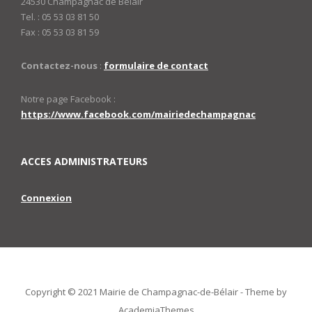
24530 Champagnac de Bélair
Tel. : 05 53 03 81 50
Fax : 05 53 03 81 59
Contactez-nous
:
formulaire de contact
Notre page Facebook :
https://www.facebook.com/mairiedechampagnac
ACCES ADMINISTRATEURS
Connexion
Copyright © 2021 Mairie de Champagnac-de-Bélair -
Theme by
AcademiaThemes