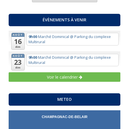
THEMES
ÉVÈNEMENTS À VENIR
AOÛT
9h00
Marché Dominical
@ Parking du complexe
16
Multirural
dim
AOÛT
9h00
Marché Dominical
@ Parking du complexe
23
Multirural
dim
Voir le calendrier
METEO