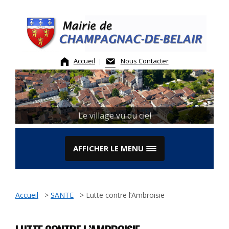
Skip
to
content
Accueil
Nous Contacter
Le village vu du ciel
AFFICHER LE MENU
Accueil
>
SANTE
>
Lutte contre l’Ambroisie