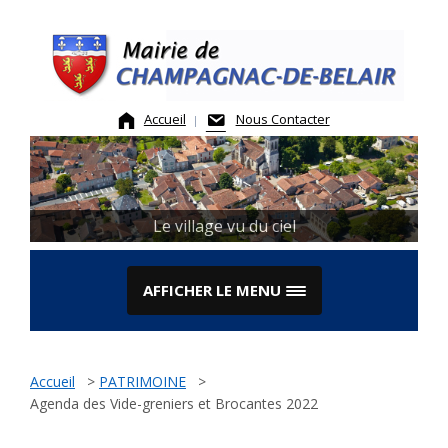
Skip
to
content
Accueil
Nous Contacter
Le Marché
Le village vu du ciel
AFFICHER LE MENU
Accueil
>
PATRIMOINE
>
Agenda des Vide-greniers et Brocantes 2022