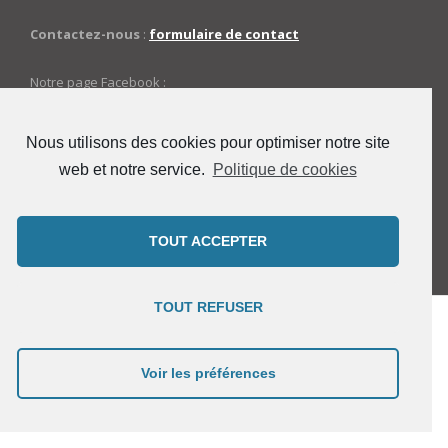
Contactez-nous
:
formulaire de contact
Notre page Facebook :
https://www.facebook.com/mairiedechampagnac
Nous utilisons des cookies pour optimiser notre site
web et notre service.
Politique de cookies
ACCES ADMINISTRATEURS
Connexion
TOUT ACCEPTER
TOUT REFUSER
Copyright © 2021 Mairie de Champagnac-de-Bélair -
Theme by
Voir les préférences
AcademiaThemes