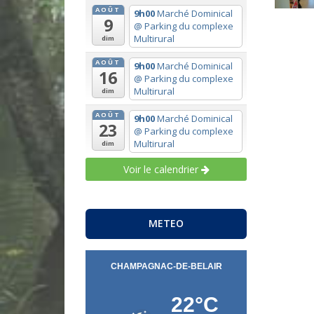
AOÛT
9h00
Marché Dominical
9
@ Parking du complexe
Multirural
dim
AOÛT
9h00
Marché Dominical
16
@ Parking du complexe
Multirural
dim
AOÛT
9h00
Marché Dominical
23
@ Parking du complexe
Multirural
dim
Voir le calendrier
METEO