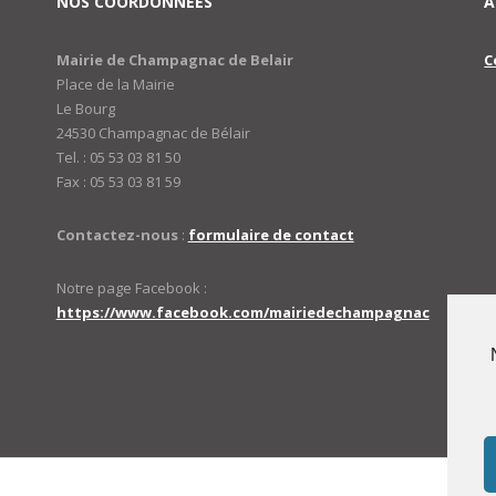
NOS COORDONNÉES
A
Mairie de Champagnac de Belair
C
Place de la Mairie
Le Bourg
24530 Champagnac de Bélair
Tel. : 05 53 03 81 50
Fax : 05 53 03 81 59
Contactez-nous
:
formulaire de contact
Notre page Facebook :
https://www.facebook.com/mairiedechampagnac