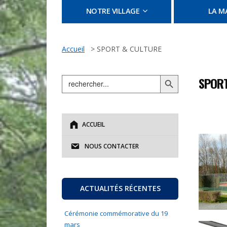
NOTRE VILLAGE
LA MA
Accueil
>
SPORT & CULTURE
Search Button
Search
SPORT
for:
ACCUEIL
NOUS CONTACTER
ACTUALITÉS RÉCENTES
Cérémonie commémorative du 19
mars