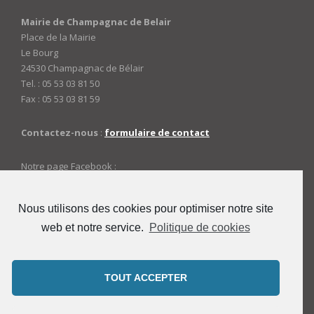
Mairie de Champagnac de Belair
Place de la Mairie
Le Bourg
24530 Champagnac de Bélair
Tel. : 05 53 03 81 50
Fax : 05 53 03 81 59
Contactez-nous
:
formulaire de contact
Notre page Facebook :
https://www.facebook.com/mairiedechampagnac
Nous utilisons des cookies pour optimiser notre site
web et notre service.
Politique de cookies
ACCES ADMINISTRATEURS
Connexion
TOUT ACCEPTER