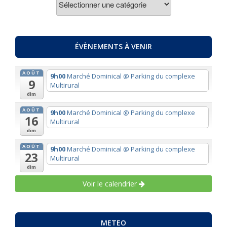
PAR
THEMES
ÉVÈNEMENTS À VENIR
AOÛT
9h00
Marché Dominical
@ Parking du complexe
9
Multirural
dim
AOÛT
9h00
Marché Dominical
@ Parking du complexe
16
Multirural
dim
AOÛT
9h00
Marché Dominical
@ Parking du complexe
23
Multirural
dim
Voir le calendrier
METEO