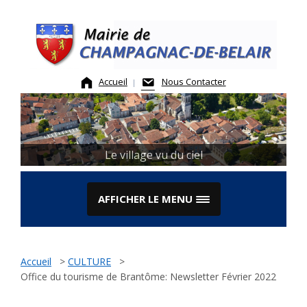
Skip
to
content
Accueil
Nous Contacter
Le Marché
Le village vu du ciel
AFFICHER LE MENU
Accueil
>
CULTURE
>
Office du tourisme de Brantôme: Newsletter Février 2022