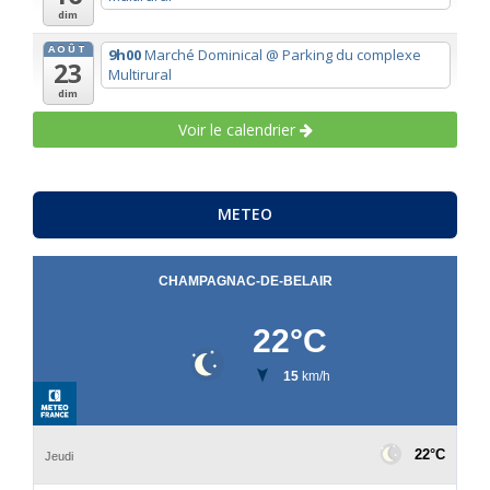
dim
AOÛT
9h00
Marché Dominical
@ Parking du complexe
23
Multirural
dim
Voir le calendrier
METEO