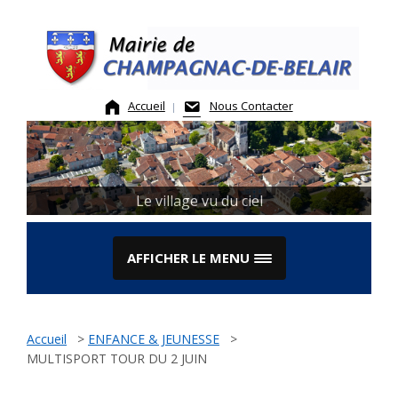
Skip
to
content
Accueil
Nous Contacter
Le village vu du ciel
AFFICHER LE MENU
Accueil
>
ENFANCE & JEUNESSE
>
MULTISPORT TOUR DU 2 JUIN