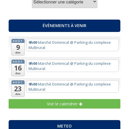
PAR
THEMES
ÉVÈNEMENTS À VENIR
AOÛT
9h00
Marché Dominical
@ Parking du complexe
9
Multirural
dim
AOÛT
9h00
Marché Dominical
@ Parking du complexe
16
Multirural
dim
AOÛT
9h00
Marché Dominical
@ Parking du complexe
23
Multirural
dim
Voir le calendrier
METEO