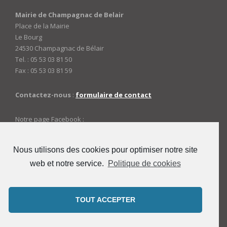
Mairie de Champagnac de Belair
Place de la Mairie
Le Bourg
24530 Champagnac de Bélair
Tel. : 05 53 03 81 50
Fax : 05 53 03 81 59
Contactez-nous
:
formulaire de contact
Notre page Facebook :
https://www.facebook.com/mairiedechampagnac
Nous utilisons des cookies pour optimiser notre site
web et notre service.
Politique de cookies
ACCES ADMINISTRATEURS
Connexion
TOUT ACCEPTER