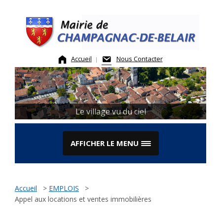
Skip
to
content
Accueil
Nous Contacter
Le village vu du ciel
AFFICHER LE MENU
Accueil
>
EMPLOIS
>
Appel aux locations et ventes immobilières