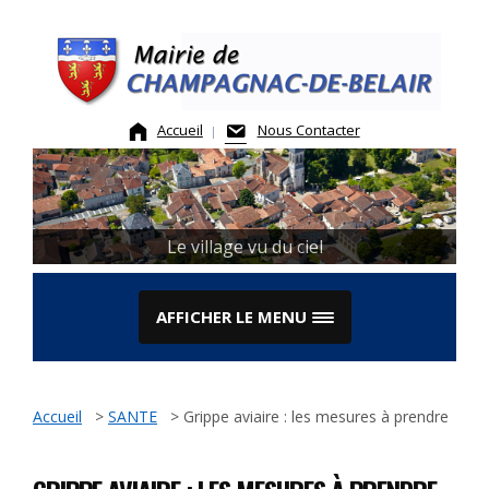
Skip
to
content
Accueil
Nous Contacter
Le village vu du ciel
AFFICHER LE MENU
Accueil
>
SANTE
>
Grippe aviaire : les mesures à prendre