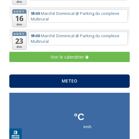
dim
AOÛT
9h00
Marché Dominical
@ Parking du complexe
16
Multirural
dim
AOÛT
9h00
Marché Dominical
@ Parking du complexe
23
Multirural
dim
Voir le calendrier
METEO