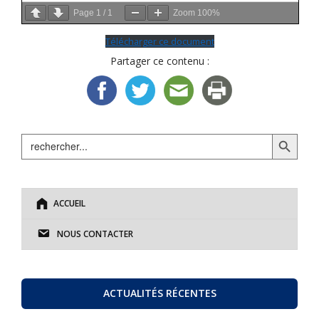
Page
1
/
1
Zoom
100%
Télécharger ce document
Partager ce contenu :
Search Button
Search
for:
ACCUEIL
NOUS CONTACTER
ACTUALITÉS RÉCENTES