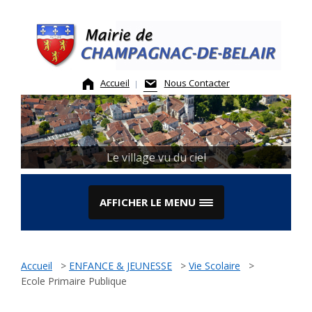
Skip
to
content
Accueil
Nous Contacter
Le village vu du ciel
AFFICHER LE MENU
Accueil
>
ENFANCE & JEUNESSE
>
Vie Scolaire
>
Ecole Primaire Publique