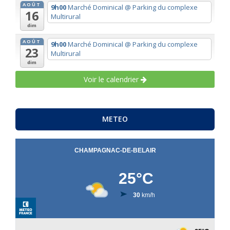
AOÛT
9h00
Marché Dominical
@ Parking du complexe
16
Multirural
dim
AOÛT
9h00
Marché Dominical
@ Parking du complexe
23
Multirural
dim
Voir le calendrier
METEO