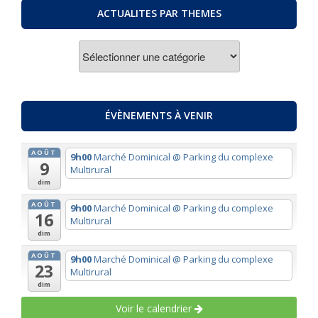
ACTUALITES PAR THEMES
ACTUALITES
PAR
THEMES
ÉVÈNEMENTS À VENIR
AOÛT
9h00
Marché Dominical
@ Parking du complexe
9
Multirural
dim
AOÛT
9h00
Marché Dominical
@ Parking du complexe
16
Multirural
dim
AOÛT
9h00
Marché Dominical
@ Parking du complexe
23
Multirural
dim
Voir le calendrier