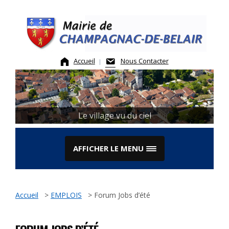
Skip
to
content
Accueil
Nous Contacter
Le village vu du ciel
AFFICHER LE MENU
Accueil
>
EMPLOIS
>
Forum Jobs d’été