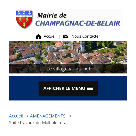
Skip
to
content
Accueil
Nous Contacter
Le Marché
Le village vu du ciel
AFFICHER LE MENU
Accueil
>
AMENAGEMENTS
>
Suite travaux du Multiple rural