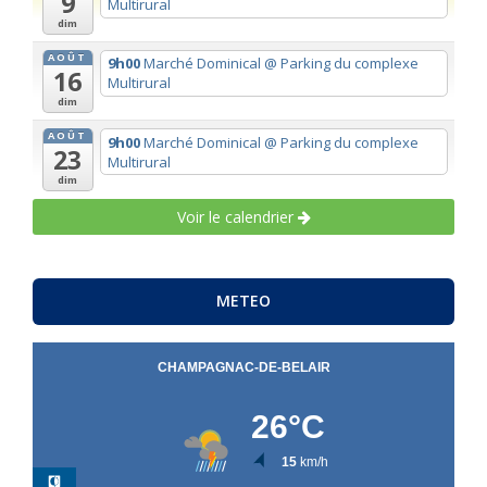
9
Multirural
dim
AOÛT
9h00
Marché Dominical
@ Parking du complexe
16
Multirural
dim
AOÛT
9h00
Marché Dominical
@ Parking du complexe
23
Multirural
dim
Voir le calendrier
METEO