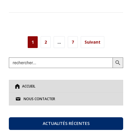
Navigation
1
2
…
7
Suivant
des
Search Button
Search
articles
for:
ACCUEIL
NOUS CONTACTER
ACTUALITÉS RÉCENTES