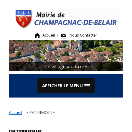
Skip
to
content
Accueil
Nous Contacter
Le village vu du ciel
AFFICHER LE MENU
Accueil
>
PATRIMOINE
PATRIMOINE