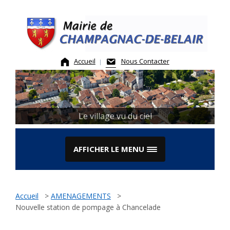
Skip
to
content
Accueil
Nous Contacter
Le village vu du ciel
AFFICHER LE MENU
Accueil
>
AMENAGEMENTS
>
Nouvelle station de pompage à Chancelade