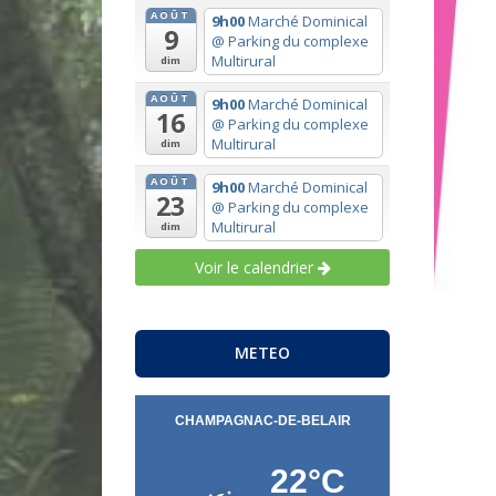
AOÛT
9h00
Marché Dominical
9
@ Parking du complexe
Multirural
dim
AOÛT
9h00
Marché Dominical
16
@ Parking du complexe
Multirural
dim
AOÛT
9h00
Marché Dominical
23
@ Parking du complexe
Multirural
dim
Voir le calendrier
METEO