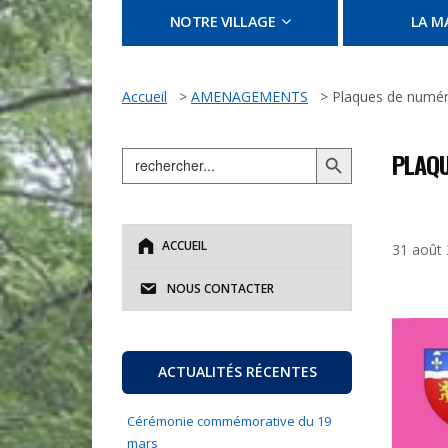
NOTRE VILLAGE
LA MA
Accueil
>
AMENAGEMENTS
>
Plaques de numér
Search Button
Search
PLAQU
for:
ACCUEIL
31 août
NOUS CONTACTER
ACTUALITÉS RÉCENTES
Cérémonie commémorative du 19
mars