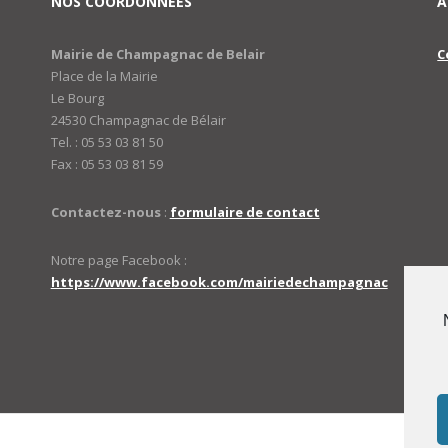
NOS COORDONNÉES
A
Mairie de Champagnac de Belair
C
Place de la Mairie
Le Bourg
24530 Champagnac de Bélair
Tel. : 05 53 03 81 50
Fax : 05 53 03 81 59
Contactez-nous
:
formulaire de contact
Notre page Facebook :
https://www.facebook.com/mairiedechampagnac