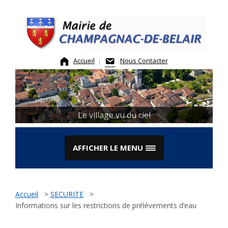
Skip
to
content
Accueil
Nous Contacter
Le village vu du ciel
AFFICHER LE MENU
Accueil
>
SECURITE
>
Informations sur les restrictions de prélèvements d’eau