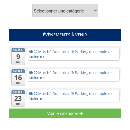
ACTUALITES
PAR
THEMES
ÉVÈNEMENTS À VENIR
AOÛT
9h00
Marché Dominical
@ Parking du complexe
9
Multirural
dim
AOÛT
9h00
Marché Dominical
@ Parking du complexe
16
Multirural
dim
AOÛT
9h00
Marché Dominical
@ Parking du complexe
23
Multirural
dim
Voir le calendrier