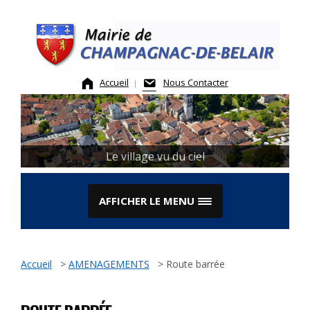
Skip
to
content
Accueil
Nous Contacter
Le village vu du ciel
AFFICHER LE MENU
Accueil
>
AMENAGEMENTS
>
Route barrée