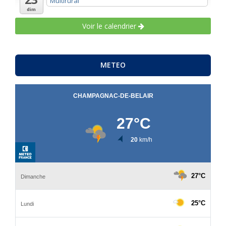
Multirural
dim
Voir le calendrier
METEO