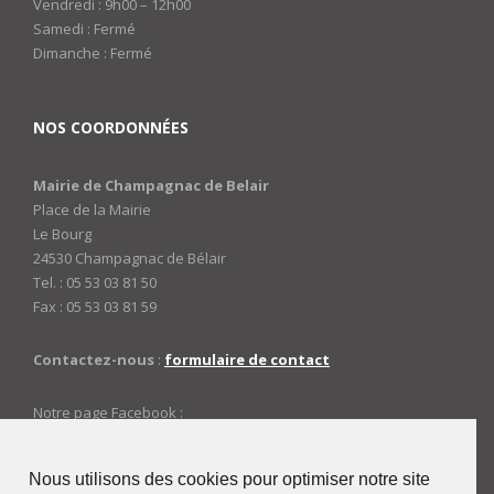
Vendredi : 9h00 – 12h00
Samedi : Fermé
Dimanche : Fermé
NOS COORDONNÉES
Mairie de Champagnac de Belair
Place de la Mairie
Le Bourg
24530 Champagnac de Bélair
Tel. : 05 53 03 81 50
Fax : 05 53 03 81 59
Contactez-nous
:
formulaire de contact
Notre page Facebook :
https://www.facebook.com/mairiedechampagnac
Nous utilisons des cookies pour optimiser notre site