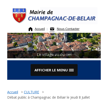
Skip
to
content
Accueil
Nous Contacter
Le village vu du ciel
AFFICHER LE MENU
Accueil
>
CULTURE
>
Débat public à Champagnac de Bélair le Jeudi 8 Juillet