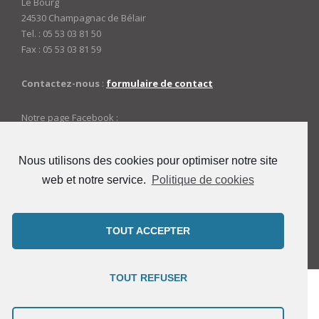
Le Bourg
24530 Champagnac de Bélair
Tel. : 05 53 03 81 50
Fax : 05 53 03 81 59
Contactez-nous
:
formulaire de contact
Notre page Facebook :
https://www.facebook.com/mairiedechampagnac
Nous utilisons des cookies pour optimiser notre site
web et notre service.
Politique de cookies
ACCES ADMINISTRATEURS
Connexion
TOUT ACCEPTER
TOUT REFUSER
Copyright © 2021 Mairie de Champagnac-de-Bélair -
Theme by