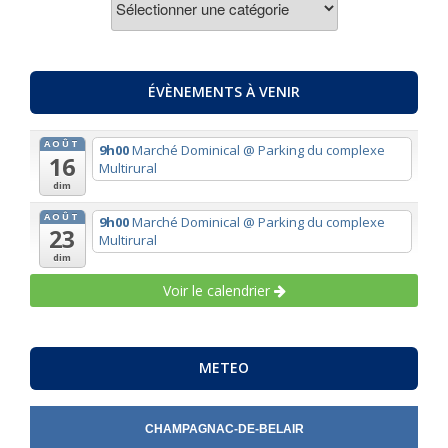
PAR
THEMES
ÉVÈNEMENTS À VENIR
AOÛT
9h00
Marché Dominical
@ Parking du complexe
16
Multirural
dim
AOÛT
9h00
Marché Dominical
@ Parking du complexe
23
Multirural
dim
Voir le calendrier
METEO