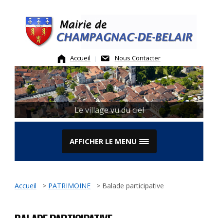
Skip
to
content
Accueil
Nous Contacter
Le village vu du ciel
AFFICHER LE MENU
Accueil
>
PATRIMOINE
>
Balade participative