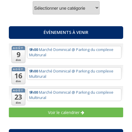
ACTUALITES
PAR
THEMES
ÉVÈNEMENTS À VENIR
AOÛT
9h00
Marché Dominical
@ Parking du complexe
9
Multirural
dim
AOÛT
9h00
Marché Dominical
@ Parking du complexe
16
Multirural
dim
AOÛT
9h00
Marché Dominical
@ Parking du complexe
23
Multirural
dim
Voir le calendrier