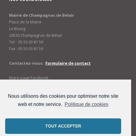
Mairie de Champagnac de Belair
Place de la Mairie
Le Bourg
24530 Champagnac de Bélair
Tel. : 05 53 03 81 50
Fax : 05 53 03 81 59
Contactez-nous
:
formulaire de contact
Notre page Facebook :
https://www.facebook.com/mairiedechampagnac
Nous utilisons des cookies pour optimiser notre site
web et notre service.
Politique de cookies
ACCES ADMINISTRATEURS
Connexion
TOUT ACCEPTER