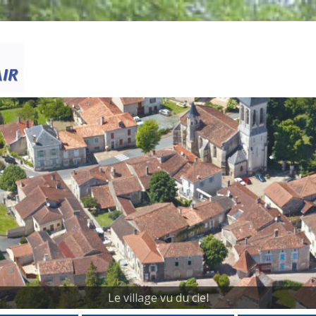
Skip
to
content
Le village vu du ciel