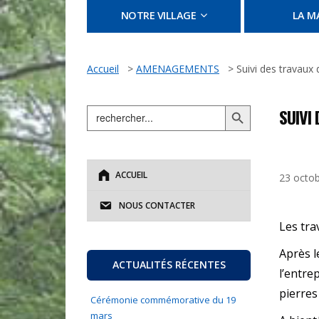
NOTRE VILLAGE
LA MA
Accueil
>
AMENAGEMENTS
>
Suivi des travaux 
Search Button
Search
SUIVI
for:
ACCUEIL
23 octo
NOUS CONTACTER
Les tra
Après l
ACTUALITÉS RÉCENTES
l’entre
pierres
Cérémonie commémorative du 19
mars