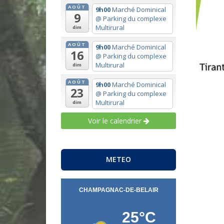
AOÛT
9h00
Marché Dominical
9
@ Parking du complexe
Multirural
dim
AOÛT
9h00
Marché Dominical
16
@ Parking du complexe
Multirural
dim
AOÛT
9h00
Marché Dominical
23
@ Parking du complexe
Multirural
dim
Voir le calendrier
METEO