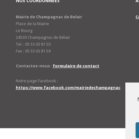
NOS COORDONNÉES
A
Mairie de Champagnac de Belair
C
Place de la Mairie
Le Bourg
24530 Champagnac de Bélair
Tel. : 05 53 03 81 50
Fax : 05 53 03 81 59
Contactez-nous
:
formulaire de contact
Notre page Facebook :
https://www.facebook.com/mairiedechampagnac