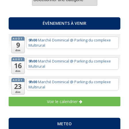
PAR
THEMES
ÉVÈNEMENTS À VENIR
AOÛT
9h00
Marché Dominical
@ Parking du complexe
9
Multirural
dim
AOÛT
9h00
Marché Dominical
@ Parking du complexe
16
Multirural
dim
AOÛT
9h00
Marché Dominical
@ Parking du complexe
23
Multirural
dim
Voir le calendrier
METEO