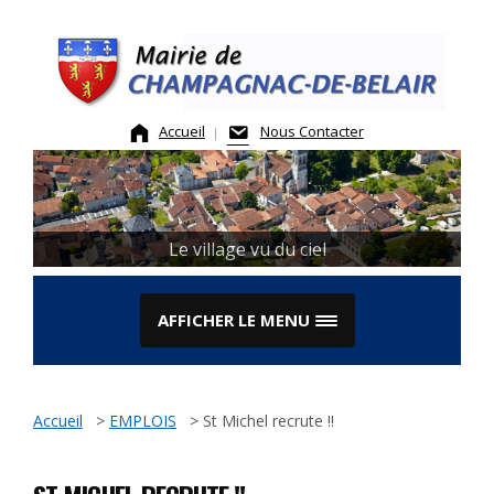
Skip
to
content
Accueil
Nous Contacter
Le village vu du ciel
La Mairie
AFFICHER LE MENU
Accueil
>
EMPLOIS
>
St Michel recrute !!