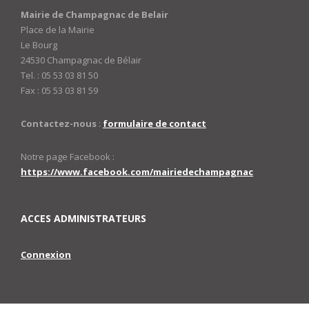
Mairie de Champagnac de Belair
Place de la Mairie
Le Bourg
24530 Champagnac de Bélair
Tel. : 05 53 03 81 50
Fax : 05 53 03 81 59
Contactez-nous
:
formulaire de contact
Notre page Facebook :
https://www.facebook.com/mairiedechampagnac
ACCES ADMINISTRATEURS
Connexion