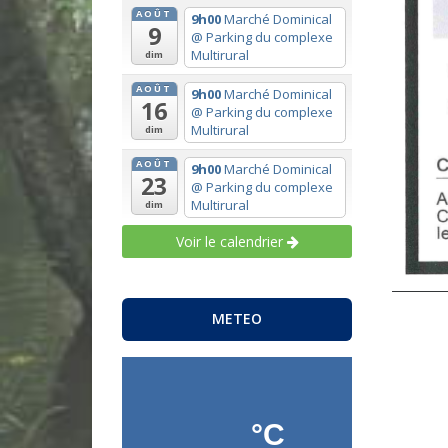
AOÛT
9h00
Marché Dominical
9
@ Parking du complexe
Multirural
dim
AOÛT
9h00
Marché Dominical
16
@ Parking du complexe
Multirural
dim
AOÛT
9h00
Marché Dominical
23
@ Parking du complexe
Multirural
dim
Voir le calendrier
METEO