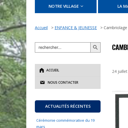
NOTRE VILLAGE
LA MA
Accueil
>
ENFANCE & JEUNESSE
>
Cambriolage a
Search Button
Search
CAMBR
for:
ACCUEIL
24 juille
NOUS CONTACTER
ACTUALITÉS RÉCENTES
Cérémonie commémorative du 19
mars