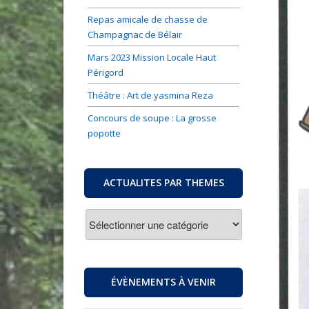
Repas amicale de chasse de
Champagnac de Bélair
Mars 2023 Mission Locale Haut
Périgord
Théâtre : Art de yasmina Reza
Concours de soupe : La grosse
popotte
ACTUALITES PAR THEMES
ACTUALITES
PAR
THEMES
ÉVÈNEMENTS À VENIR