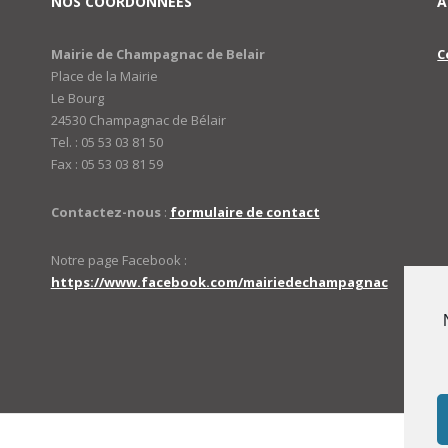
NOS COORDONNÉES
A
Mairie de Champagnac de Belair
C
Place de la Mairie
Le Bourg
24530 Champagnac de Bélair
Tel. : 05 53 03 81 50
Fax : 05 53 03 81 59
Contactez-nous
:
formulaire de contact
Notre page Facebook :
https://www.facebook.com/mairiedechampagnac