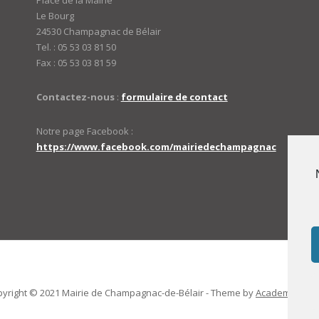
Place de la Mairie
Le Bourg
24530 Champagnac de Bélair
Tel. : 05 53 03 81 50
Fax : 05 53 03 81 59
Contactez-nous
:
formulaire de contact
Notre page Facebook :
https://www.facebook.com/mairiedechampagnac
yright © 2021 Mairie de Champagnac-de-Bélair -
Theme by
AcademiaThe