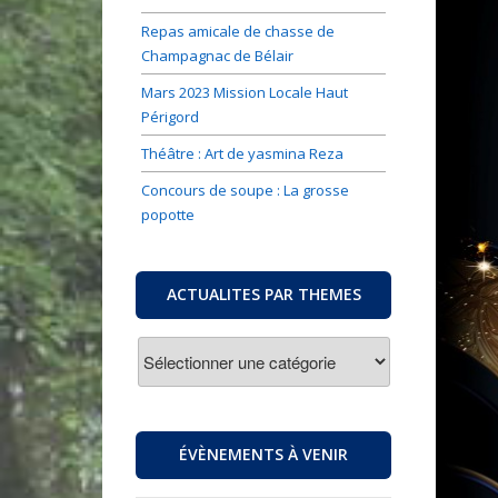
Repas amicale de chasse de
Champagnac de Bélair
Mars 2023 Mission Locale Haut
Périgord
Théâtre : Art de yasmina Reza
Concours de soupe : La grosse
popotte
ACTUALITES PAR THEMES
ACTUALITES
PAR
THEMES
ÉVÈNEMENTS À VENIR