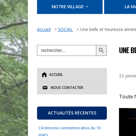
NOTRE VILLAGE
LA MA
Accueil
>
SOCIAL
>
Une belle et heureuse année
Search Button
Search
UNE B
for:
ACCUEIL
23 janvi
NOUS CONTACTER
Toute l
ACTUALITÉS RÉCENTES
Cérémonie commémorative du 19
mars