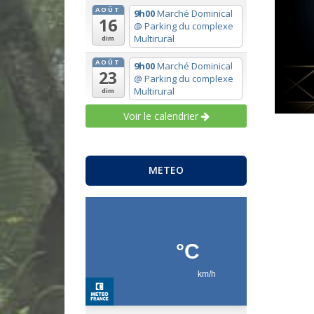
AOÛT
9h00
Marché Dominical
16
@ Parking du complexe
Multirural
dim
AOÛT
9h00
Marché Dominical
23
@ Parking du complexe
Multirural
dim
Voir le calendrier
METEO