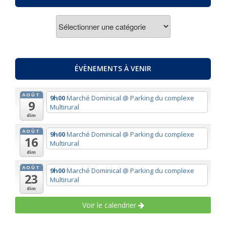
ACTUALITES
PAR
THEMES
ÉVÈNEMENTS À VENIR
AOÛT
9h00
Marché Dominical
@ Parking du complexe
9
Multirural
dim
AOÛT
9h00
Marché Dominical
@ Parking du complexe
16
Multirural
dim
AOÛT
9h00
Marché Dominical
@ Parking du complexe
23
Multirural
dim
Voir le calendrier