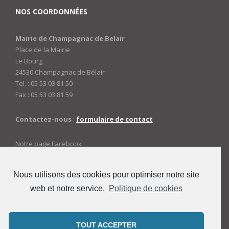
NOS COORDONNÉES
Mairie de Champagnac de Belair
Place de la Mairie
Le Bourg
24530 Champagnac de Bélair
Tel. : 05 53 03 81 50
Fax : 05 53 03 81 59
Contactez-nous
:
formulaire de contact
Notre page Facebook :
https://www.facebook.com/mairiedechampagnac
Nous utilisons des cookies pour optimiser notre site
web et notre service.
Politique de cookies
ACCES ADMINISTRATEURS
Connexion
TOUT ACCEPTER