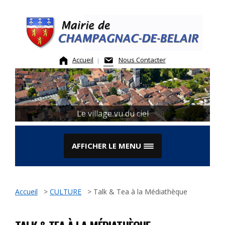
Skip
to
content
Accueil
Nous Contacter
Le village vu du ciel
AFFICHER LE MENU
Accueil
>
CULTURE
>
Talk & Tea à la Médiathèque