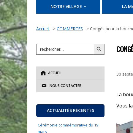
NOTRE VILLAGE
LA MA
Accueil
>
COMMERCES
>
Congés pour la bouch
Search Button
Search
CONGÉ
for:
ACCUEIL
30 sept
NOUS CONTACTER
La bouc
Vous la
ACTUALITÉS RÉCENTES
Cérémonie commémorative du 19
mars