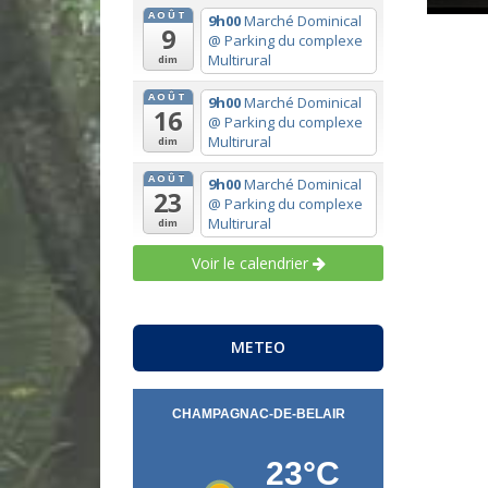
AOÛT
9h00
Marché Dominical
9
@ Parking du complexe
Multirural
dim
AOÛT
9h00
Marché Dominical
16
@ Parking du complexe
Multirural
dim
AOÛT
9h00
Marché Dominical
23
@ Parking du complexe
Multirural
dim
Voir le calendrier
METEO