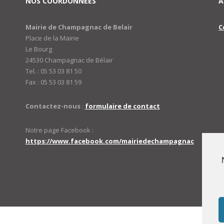
NOS COORDONNÉES
A
Mairie de Champagnac de Belair
C
Place de la Mairie
Le Bourg
24530 Champagnac de Bélair
Tel. : 05 53 03 81 50
Fax : 05 53 03 81 59
Contactez-nous
:
formulaire de contact
Notre page Facebook :
https://www.facebook.com/mairiedechampagnac