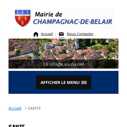
Skip
to
content
Accueil
Nous Contacter
Le village vu du ciel
AFFICHER LE MENU
Accueil
>
SANTE
SANTE