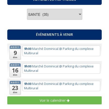
ACTUALITES
PAR
THEMES
ÉVÈNEMENTS À VENIR
AOÛT
9h00
Marché Dominical
@ Parking du complexe
9
Multirural
dim
AOÛT
9h00
Marché Dominical
@ Parking du complexe
16
Multirural
dim
AOÛT
9h00
Marché Dominical
@ Parking du complexe
23
Multirural
dim
Voir le calendrier