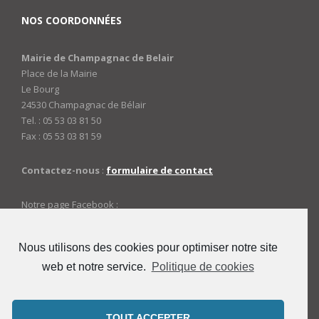
NOS COORDONNÉES
Mairie de Champagnac de Belair
Place de la Mairie
Le Bourg
24530 Champagnac de Bélair
Tel. : 05 53 03 81 50
Fax : 05 53 03 81 59
Contactez-nous
:
formulaire de contact
Notre page Facebook :
https://www.facebook.com/mairiedechampagnac
Nous utilisons des cookies pour optimiser notre site
web et notre service.
Politique de cookies
ACCES ADMINISTRATEURS
Connexion
TOUT ACCEPTER