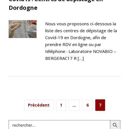
Dordogne
Nous vous proposons ci-dessous la
liste des centres de dépistage de la
Covid-19 en Dordogne, afin de
prendre RDV en ligne ou par
téléphone : Laboratoire NOVABIO –
BERGERAC17 R […]
Navigation
Précédent
1
…
6
7
des
Search Button
Search
articles
for: