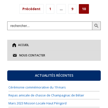
Navigation
Précédent
1
…
9
10
des
Search Button
Search
articles
for:
ACCUEIL
NOUS CONTACTER
ACTUALITÉS RÉCENTES
Cérémonie commémorative du 19 mars
Repas amicale de chasse de Champagnac de Bélair
Mars 2023 Mission Locale Haut Périgord