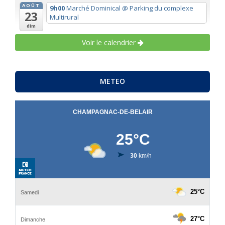
AOÛT
9h00
Marché Dominical
@ Parking du complexe
23
Multirural
dim
Voir le calendrier
METEO