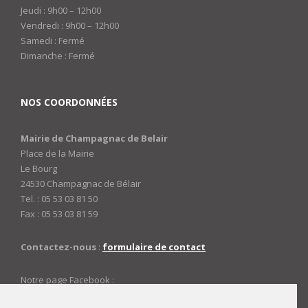
Jeudi : 9h00 – 12h00
Vendredi : 9h00 – 12h00
Samedi : Fermé
Dimanche : Fermé
NOS COORDONNÉES
Mairie de Champagnac de Belair
Place de la Mairie
Le Bourg
24530 Champagnac de Bélair
Tel. : 05 53 03 81 50
Fax : 05 53 03 81 59
Contactez-nous
:
formulaire de contact
Notre page Facebook :
https://www.facebook.com/mairiedechampagnac