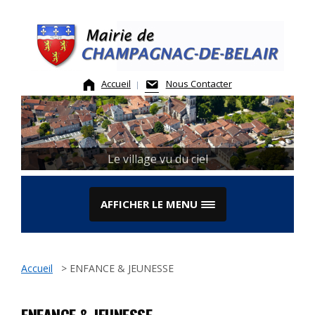
Skip
to
content
Accueil
Nous Contacter
Le village vu du ciel
AFFICHER LE MENU
Accueil
>
ENFANCE & JEUNESSE
ENFANCE & JEUNESSE