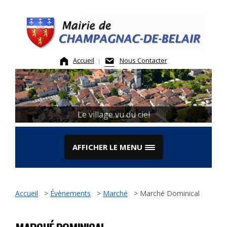
Skip
to
content
Accueil
Nous Contacter
Le village vu du ciel
AFFICHER LE MENU
Accueil
>
Évènements
>
Marché
>
Marché Dominical