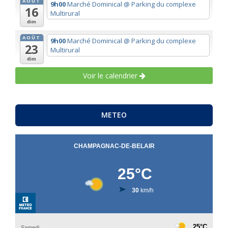
AOÛT
9h00
Marché Dominical
@ Parking du complexe
16
Multirural
dim
AOÛT
9h00
Marché Dominical
@ Parking du complexe
23
Multirural
dim
Voir le calendrier
METEO