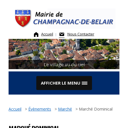
Skip
to
content
Accueil
Nous Contacter
Le village vu du ciel
AFFICHER LE MENU
Accueil
>
Évènements
>
Marché
>
Marché Dominical