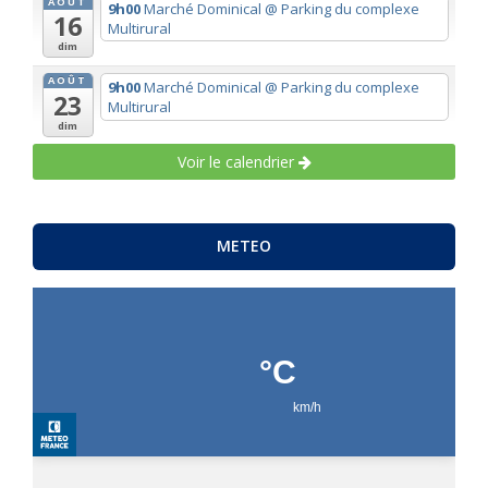
AOÛT
9h00
Marché Dominical
@ Parking du complexe
16
Multirural
dim
AOÛT
9h00
Marché Dominical
@ Parking du complexe
23
Multirural
dim
Voir le calendrier
METEO