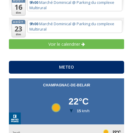
AOÛT
9h00
Marché Dominical
@ Parking du complexe
16
Multirural
dim
AOÛT
9h00
Marché Dominical
@ Parking du complexe
23
Multirural
dim
Voir le calendrier
METEO