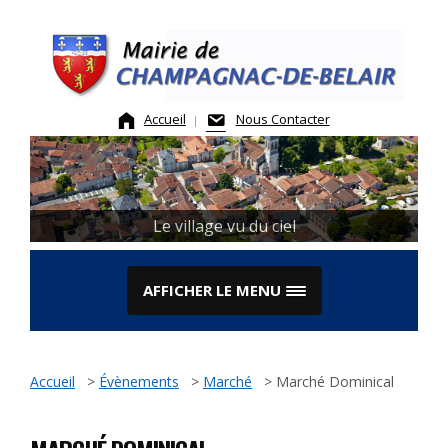
Skip
to
content
Accueil
Nous Contacter
Le village vu du ciel
AFFICHER LE MENU
Accueil
>
Évènements
>
Marché
>
Marché Dominical