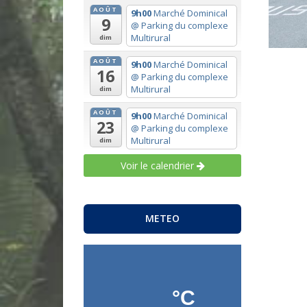
AOÛT
9h00
Marché Dominical
9
@ Parking du complexe
Multirural
dim
AOÛT
9h00
Marché Dominical
16
@ Parking du complexe
Multirural
dim
AOÛT
9h00
Marché Dominical
23
@ Parking du complexe
Multirural
dim
Voir le calendrier
METEO