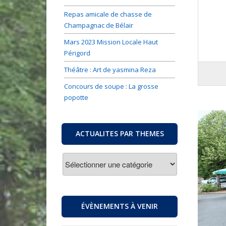
Repas amicale de chasse de
Champagnac de Bélair
Mars 2023 Mission Locale Haut
Périgord
Théâtre : Art de yasmina Reza
Concours de soupe : La grosse
popotte
ACTUALITES PAR THEMES
ACTUALITES
PAR
THEMES
ÉVÈNEMENTS À VENIR