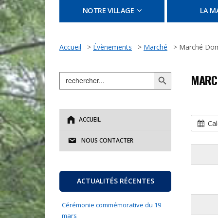
NOTRE VILLAGE
LA MA
Accueil
>
Évènements
>
Marché
>
Marché Dom
Search Button
Search
MARCH
for:
ACCUEIL
Cal
NOUS CONTACTER
ACTUALITÉS RÉCENTES
Cérémonie commémorative du 19
mars