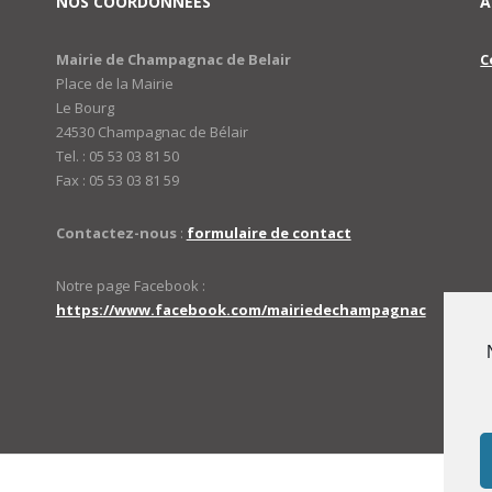
NOS COORDONNÉES
A
Mairie de Champagnac de Belair
C
Place de la Mairie
Le Bourg
24530 Champagnac de Bélair
Tel. : 05 53 03 81 50
Fax : 05 53 03 81 59
Contactez-nous
:
formulaire de contact
Notre page Facebook :
https://www.facebook.com/mairiedechampagnac