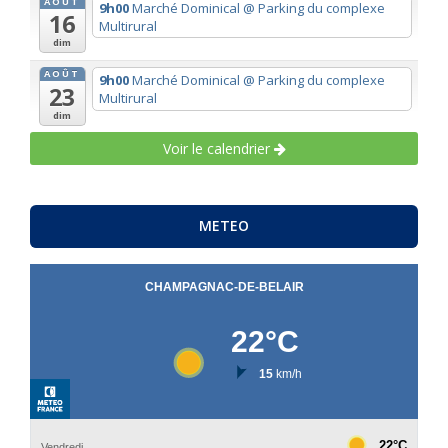
AOÛT
9h00
Marché Dominical
@ Parking du complexe
16
Multirural
dim
AOÛT
9h00
Marché Dominical
@ Parking du complexe
23
Multirural
dim
Voir le calendrier
METEO