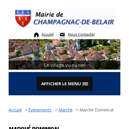
Skip
to
content
Accueil
Nous Contacter
Le village vu du ciel
AFFICHER LE MENU
Accueil
>
Évènements
>
Marché
>
Marché Dominical